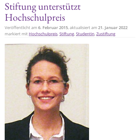
Stiftung unterstützt
t
Hochschulpreis
i
o
Veröffentlicht am
6. Februar 2015
, aktualisiert am
21. Januar 2022
n
markiert mit
Hochschulpreis
,
Stiftung
,
Studentin
,
Zustiftung