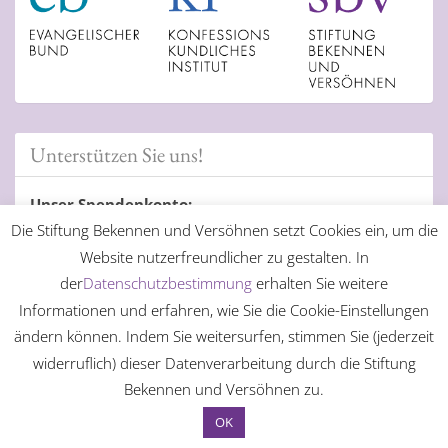
Unterstützen Sie uns!
Unser Spendenkonto:
Die Stiftung Bekennen und Versöhnen setzt Cookies ein, um die
Evangelische Bank eG Kassel
Website nutzerfreundlicher zu gestalten. In
IBAN: DE98 5206 0410 0004 0606 01
der
Datenschutzbestimmung
erhalten Sie weitere
BIC: GENODEF1EK1
Informationen und erfahren, wie Sie die Cookie-Einstellungen
ändern können. Indem Sie weitersurfen, stimmen Sie (jederzeit
widerruflich) dieser Datenverarbeitung durch die Stiftung
Bekennen und Versöhnen zu.
© 2026 Stiftung Bekennen und Versöhnen des
OK
Evangelischen Bundes |
Login