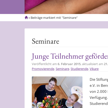
S
»
Beiträge markiert mit "Seminare"
t
a
r
t
Seminare
s
e
i
Junge Teilnehmer geförde
t
e
Veröffentlicht am
6. Februar 2015
, aktualisiert am
21
Promovierende
,
Seminare
,
Studierende
,
Vikare
Die Stiftu
e.V. in Be
von 2.000 
Verfügung.
Studierend