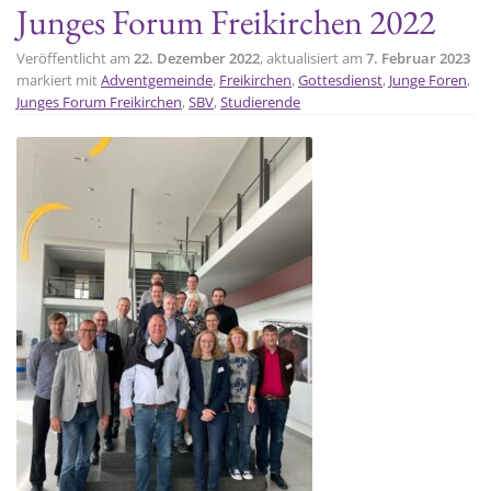
Junges Forum Freikirchen 2022
t
i
Veröffentlicht am
22. Dezember 2022
, aktualisiert am
7. Februar 2023
o
markiert mit
Adventgemeinde
,
Freikirchen
,
Gottesdienst
,
Junge Foren
,
Junges Forum Freikirchen
,
SBV
,
Studierende
n