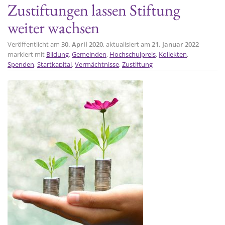
Zustiftungen lassen Stiftung
t
weiter wachsen
i
o
Veröffentlicht am
30. April 2020
, aktualisiert am
21. Januar 2022
n
markiert mit
Bildung
,
Gemeinden
,
Hochschulpreis
,
Kollekten
,
Spenden
,
Startkapital
,
Vermächtnisse
,
Zustiftung