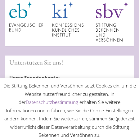
Unterstützen Sie uns!
Unser Spendenkonto:
Die Stiftung Bekennen und Versöhnen setzt Cookies ein, um die
Evangelische Bank eG Kassel
Website nutzerfreundlicher zu gestalten. In
IBAN: DE98 5206 0410 0004 0606 01
der
Datenschutzbestimmung
erhalten Sie weitere
BIC: GENODEF1EK1
Informationen und erfahren, wie Sie die Cookie-Einstellungen
ändern können. Indem Sie weitersurfen, stimmen Sie (jederzeit
widerruflich) dieser Datenverarbeitung durch die Stiftung
Bekennen und Versöhnen zu.
© 2026 Stiftung Bekennen und Versöhnen des